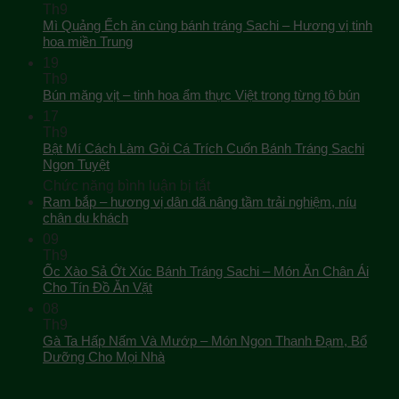
Th9
Mì Quảng Ếch ăn cùng bánh tráng Sachi – Hương vị tinh
hoa miền Trung
19
Th9
Bún măng vịt – tinh hoa ẩm thực Việt trong từng tô bún
17
Th9
Bật Mí Cách Làm Gỏi Cá Trích Cuốn Bánh Tráng Sachi
Ngon Tuyệt
ở
Chức năng bình luận bị tắt
Bật
Ram bắp – hương vị dân dã nâng tầm trải nghiệm, níu
Mí
chân du khách
Cách
09
Làm
Th9
Gỏi
Ốc Xào Sả Ớt Xúc Bánh Tráng Sachi – Món Ăn Chân Ái
Cá
Cho Tín Đồ Ăn Vặt
Trích
08
Cuốn
Th9
Bánh
Gà Ta Hấp Nấm Và Mướp – Món Ngon Thanh Đạm, Bổ
Tráng
Dưỡng Cho Mọi Nhà
Sachi
Ngon
Tuyệt