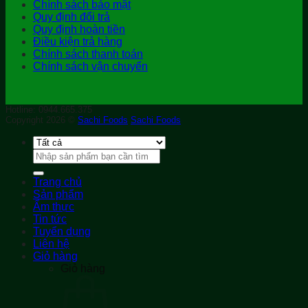
Chính sách bảo mật
Quy định đổi trả
Quy định hoàn tiền
Điều kiện trả hàng
Chính sách thanh toán
Chính sách vận chuyển
Hotline: 0944.665.375
Copyright 2026 ©
Sachi Foods
Sachi Foods
Tìm
kiếm:
Trang chủ
Sản phẩm
Ẩm thực
Tin tức
Tuyển dụng
Liên hệ
Giỏ hàng
Giỏ hàng