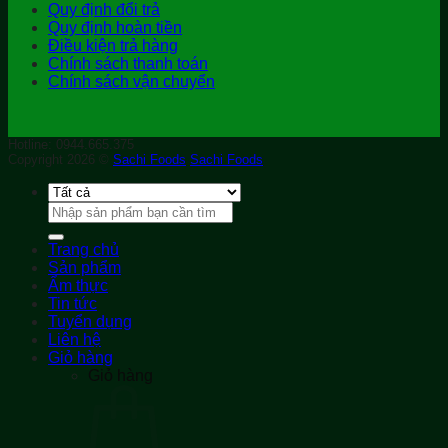
Quy định đổi trả
Quy định hoàn tiền
Điều kiện trả hàng
Chính sách thanh toán
Chính sách vận chuyển
Hotline: 0944.665.375
Copyright 2026 ©
Sachi Foods
Sachi Foods
Tìm
kiếm:
Trang chủ
Sản phẩm
Ẩm thực
Tin tức
Tuyển dụng
Liên hệ
Giỏ hàng
Giỏ hàng