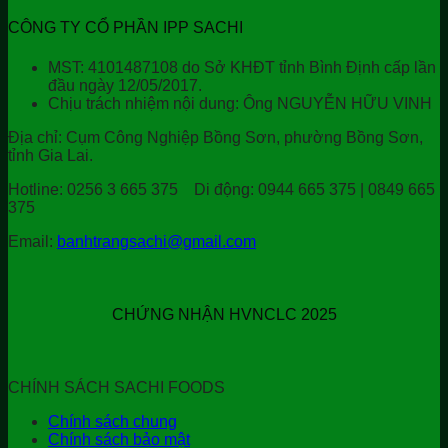
CÔNG TY CỔ PHẦN IPP SACHI
MST: 4101487108 do Sở KHĐT tỉnh Bình Định cấp lần
đầu ngày 12/05/2017.
Chịu trách nhiệm nội dung: Ông NGUYỄN HỮU VINH
Địa chỉ:
Cụm Công Nghiệp Bồng Sơn, phường Bồng Sơn,
tỉnh Gia Lai.
Hotline:
0256 3 665 375
Di động:
0944 665 375 | 0849 665
375
Email:
banhtrangsachi@gmail.com
CHỨNG NHẬN HVNCLC 2025
CHÍNH SÁCH SACHI FOODS
Chính sách chung
Chính sách bảo mật