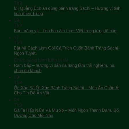
Th9
Mì Quảng Ếch ăn cùng bánh tráng Sachi – Hương vị tinh
hoa miền Trung
19
Th9
Bún măng vịt – tinh hoa ẩm thực Việt trong từng tô bún
17
Th9
Bật Mí Cách Làm Gỏi Cá Trích Cuốn Bánh Tráng Sachi
Ngon Tuyệt
ở
Chức năng bình luận bị tắt
Bật
Ram bắp – hương vị dân dã nâng tầm trải nghiệm, níu
Mí
chân du khách
Cách
09
Làm
Th9
Gỏi
Ốc Xào Sả Ớt Xúc Bánh Tráng Sachi – Món Ăn Chân Ái
Cá
Cho Tín Đồ Ăn Vặt
Trích
08
Cuốn
Th9
Bánh
Gà Ta Hấp Nấm Và Mướp – Món Ngon Thanh Đạm, Bổ
Tráng
Dưỡng Cho Mọi Nhà
Sachi
Ngon
Tuyệt