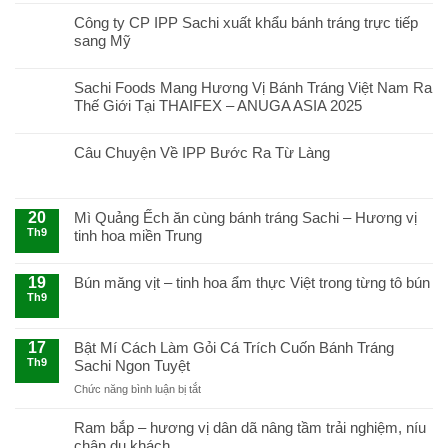
Công ty CP IPP Sachi xuất khẩu bánh tráng trực tiếp
sang Mỹ
Sachi Foods Mang Hương Vị Bánh Tráng Việt Nam Ra
Thế Giới Tại THAIFEX – ANUGA ASIA 2025
Câu Chuyện Về IPP Bước Ra Từ Làng
20
Mì Quảng Ếch ăn cùng bánh tráng Sachi – Hương vị
Th9
tinh hoa miền Trung
19
Bún măng vịt – tinh hoa ẩm thực Việt trong từng tô bún
Th9
17
Bật Mí Cách Làm Gỏi Cá Trích Cuốn Bánh Tráng
Th9
Sachi Ngon Tuyệt
ở
Chức năng bình luận bị tắt
Bật
Mí
Ram bắp – hương vị dân dã nâng tầm trải nghiệm, níu
Cách
chân du khách