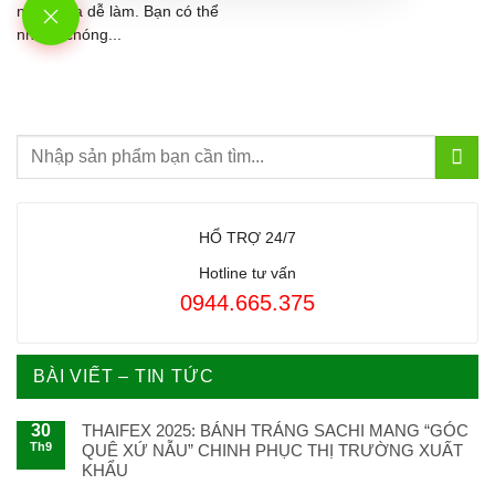
ngon vừa dễ làm. Bạn có thể
nhanh chóng...
HỔ TRỢ 24/7
Hotline tư vấn
0944.665.375
BÀI VIẾT – TIN TỨC
30
THAIFEX 2025: BÁNH TRÁNG SACHI MANG “GÓC
Th9
QUÊ XỨ NẪU” CHINH PHỤC THỊ TRƯỜNG XUẤT
KHẨU