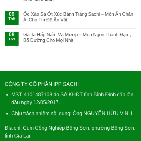
Làm
Gỏi
09
Ốc Xào Sả Ớt Xúc Bánh Tráng Sachi – Món Ăn Chân
Cá
Th9
Trích
Ái Cho Tín Đồ Ăn Vặt
Cuốn
Bánh
08
Gà Ta Hấp Nấm Và Mướp – Món Ngon Thanh Đạm,
Tráng
Th9
Bổ Dưỡng Cho Mọi Nhà
Sachi
Ngon
Tuyệt
CÔNG TY CỔ PHẦN IPP SACHI
MST: 4101487108 do Sở KHĐT tỉnh Bình Định cấp lần
đầu ngày 12/05/2017.
Chịu trách nhiệm nội dung: Ông NGUYỄN HỮU VINH
Địa chỉ:
Cụm Công Nghiệp Bồng Sơn, phường Bồng Sơn,
tỉnh Gia Lai.